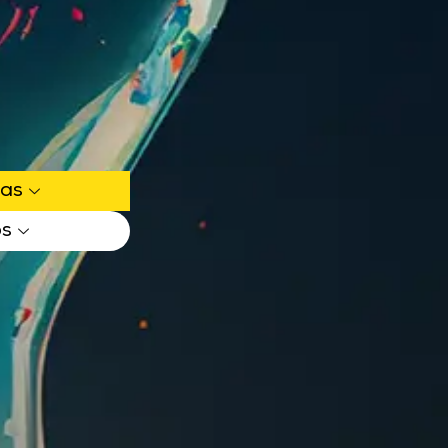
ias
os