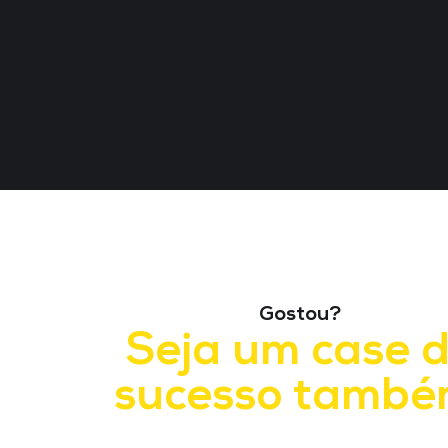
Gostou?
Seja um case 
sucesso també