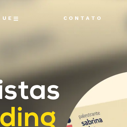
GUE
CONTATO
istas
ding