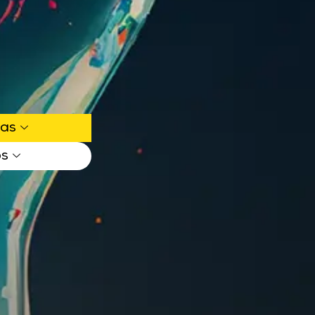
ias
os