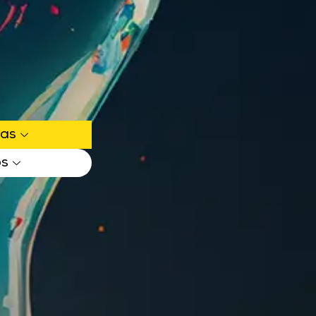
ias
os