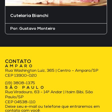
Cutelaria Bianchi
Por:
Gustavo Monteiro
CONTATO
AMPARO
Rua Washington Luiz, 365 | Centro – Amparo/SP
CEP 13900-020
(19) 3808-1375
SÃO PAULO
Rua Viradouro, 63 - 14º Andar | Itaim Bibi, São
Paulo/SP
CEP 04538-110
Deixe seu e-mail ou telefone que entraremos em
contato com você: