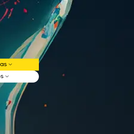
ias
os