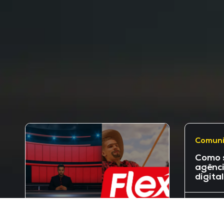
Comun
Como 
agênci
digita
Por:
Ra