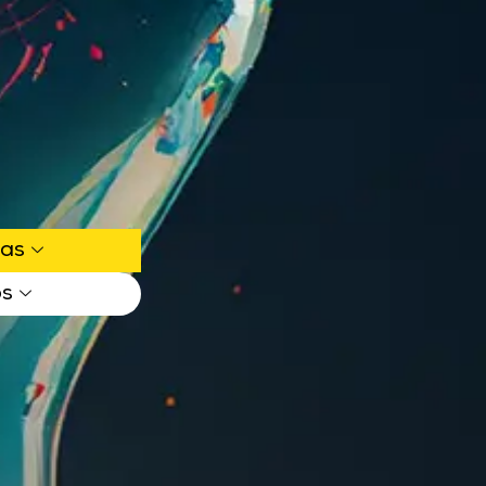
ias
os