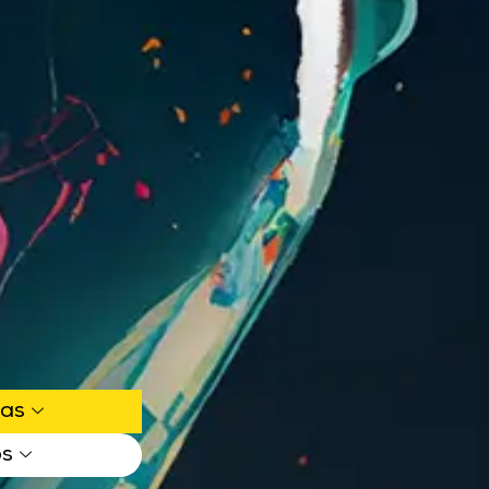
ias
os