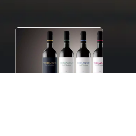
Blog
,
Comunicação
Packaging design como
ferramenta de vendas