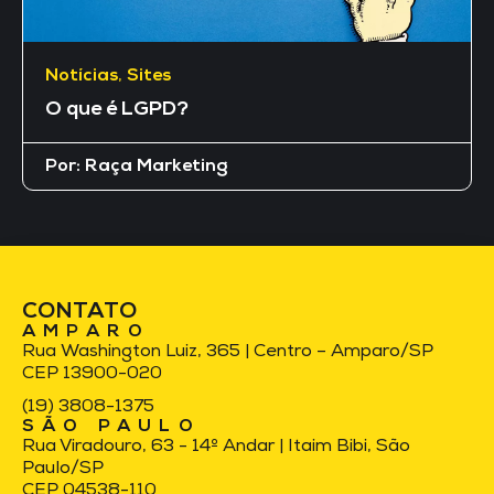
Notícias
,
Sites
O que é LGPD?
Por:
Raça Marketing
CONTATO
AMPARO
Rua Washington Luiz, 365 | Centro – Amparo/SP
CEP 13900-020
(19) 3808-1375
SÃO PAULO
Rua Viradouro, 63 - 14º Andar | Itaim Bibi, São
Paulo/SP
CEP 04538-110