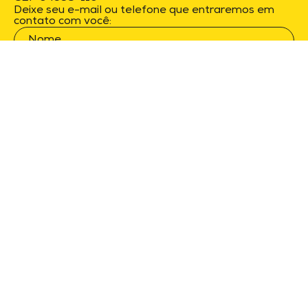
Deixe seu e-mail ou telefone que entraremos em
contato com você:
Ao enviar concordo com a
Política de
Privacidade
e
Termos de Uso
.
Raça Marketing © 2026. Todos os direitos
reservados.
Cookies
Política de Privacidade
Termos de Uso