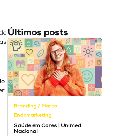
Últimos posts
 de
Mas
s
do
r.
Branding / Marca
,
Endomarketing
Saúde em Cores | Unimed
Nacional