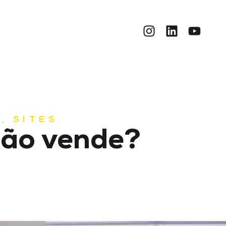
O
L
,
SITES
não vende?