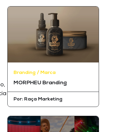
Branding / Marca
MORPHEU Branding
o,
cia
Por:
Raça Marketing