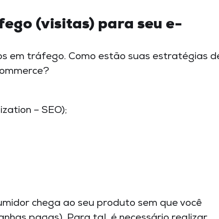
ego (visitas) para seu e-
os em tráfego. Como estão suas estratégias d
ecommerce?
zation – SEO);
sumidor chega ao seu produto sem que você
anhas pagas). Para tal, é necessário realizar