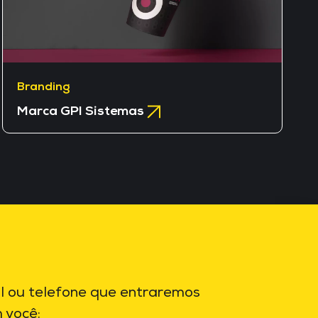
Branding
Marca GPI Sistemas
l ou telefone que entraremos
 você: