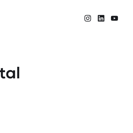
O
tal