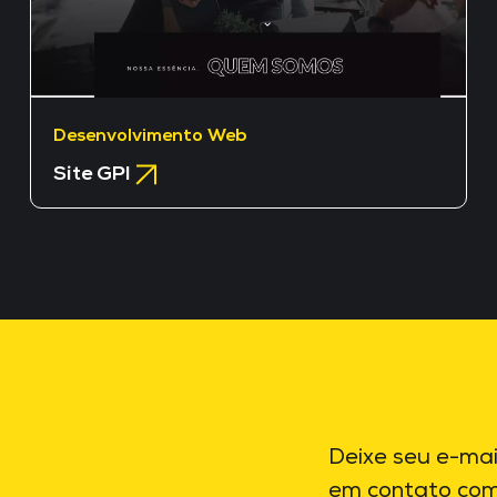
Desenvolvimento Web
Site GPI
Deixe seu e-mai
em contato com