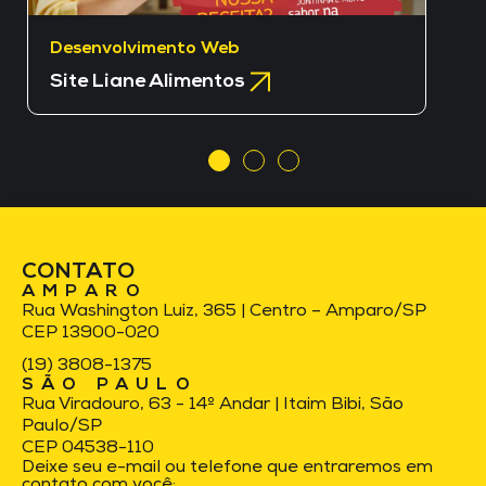
Desenvolvimento Web
Site Liane Alimentos
CONTATO
AMPARO
Rua Washington Luiz, 365 | Centro – Amparo/SP
CEP 13900-020
(19) 3808-1375
SÃO PAULO
Rua Viradouro, 63 - 14º Andar | Itaim Bibi, São
Paulo/SP
CEP 04538-110
Deixe seu e-mail ou telefone que entraremos em
contato com você: