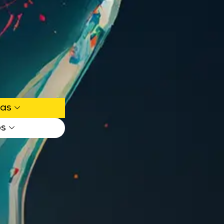
ias
os