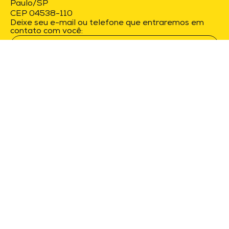
Paulo/SP
CEP 04538-110
Deixe seu e-mail ou telefone que entraremos em
contato com você:
Ao enviar concordo com a
Política de
Privacidade
e
Termos de Uso
.
Raça Marketing © 2026. Todos os direitos
reservados.
Cookies