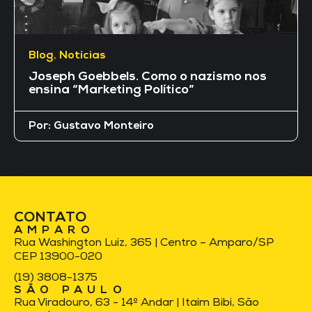
Blog
,
Notícias
Joseph Goebbels. Como o nazismo nos
ensina “Marketing Político”
Por:
Gustavo Monteiro
CONTATO
AMPARO
Rua Washington Luiz, 365 | Centro – Amparo/SP
CEP 13900-020
(19) 3808-1375
SÃO PAULO
Rua Viradouro, 63 - 14º Andar | Itaim Bibi, São