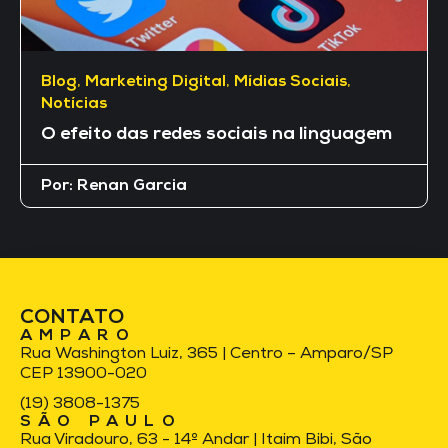
Blog
,
Marketing Digital
,
Mídias Sociais
,
Notícias
O efeito das redes sociais na linguagem
Por:
Renan Garcia
CONTATO
AMPARO
Rua Washington Luiz, 365 | Centro – Amparo/SP
CEP 13900-020
(19) 3808-1375
SÃO PAULO
Rua Viradouro, 63 - 14º Andar | Itaim Bibi, São