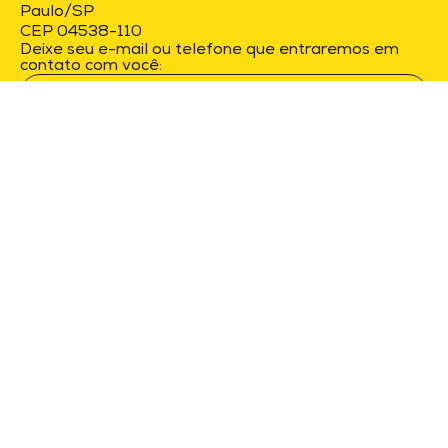
Paulo/SP
CEP 04538-110
Deixe seu e-mail ou telefone que entraremos em
contato com você:
Ao enviar concordo com a
Política de
Privacidade
e
Termos de Uso
.
Raça Marketing © 2026. Todos os direitos
reservados.
Cookies