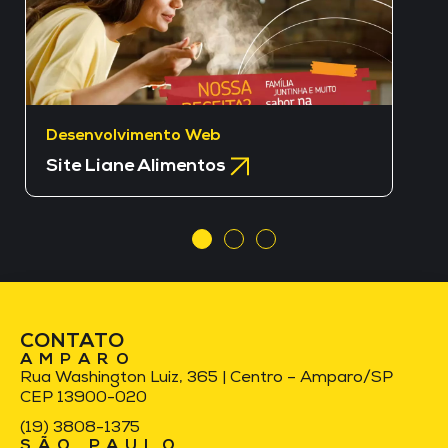
Desenvolvimento Web
Site Liane Alimentos
CONTATO
AMPARO
Rua Washington Luiz, 365 | Centro – Amparo/SP
CEP 13900-020
(19) 3808-1375
SÃO PAULO